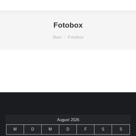
Fotobox
Sie befinden sich hier:
Start
Fotobox
August 2026
M
D
M
D
F
S
S