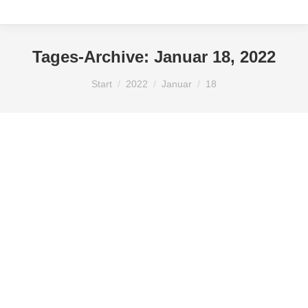
Tages-Archive:
Januar 18, 2022
Sie befinden sich hier:
Start
2022
Januar
18
Hello world!
Uncategorized
Von
KLOSE
Januar 18, 2022
Kommentar hinterlassen
Welcome to WordPress. This is your first post. Edit
or delete it, then start writing!