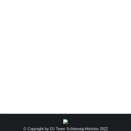
DJ Karsten
Club
,
Events
,
Moderatoren
,
Tanz & Gala
Von
KLOSE
Januar 18, 2022
Ich bin DJ … Seit 1993 ist unser Karsten aka K-
Project als DJ unterwegs. Angefangen im
legendären La Luna in Flensburg ging es über
den Tower, das Big Lemon und das Fantasy in
Tarp in das regionale Umland. Schon wenige
Jahre später reichten die Bookings durch das
gesamte Bundesgebiet. Mittlerweile gehören
Firmen-Events, Abi- oder Abschlussbälle…
© Copyright by DJ Team Schleswig-Holstein 2022